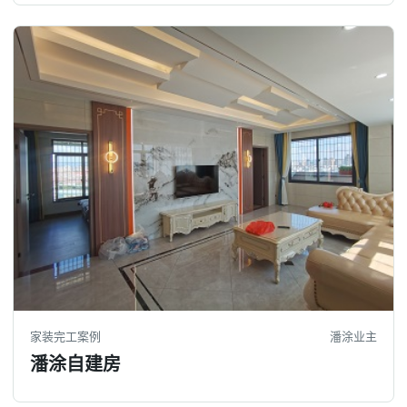
家装完工案例
潘涂业主
潘涂自建房