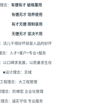
人理念：
有德有才 破格重用
有德无才
培养使用
有才无德
限制录用
无德无才
坚决不用
念：活儿干得好坏就是人品的好坏
理念：人才
+
客户
+
专业
+
服务
念：以口碑求发展，以质量求生存
■设计理念：无域
■工程理念：大工程管理
理理念：阶梯型
企业化管理
务理念：诚实守信
专业服务