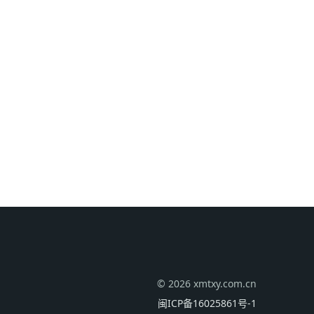
© 2026 xmtxy.com.cn
闽ICP备16025861号-1