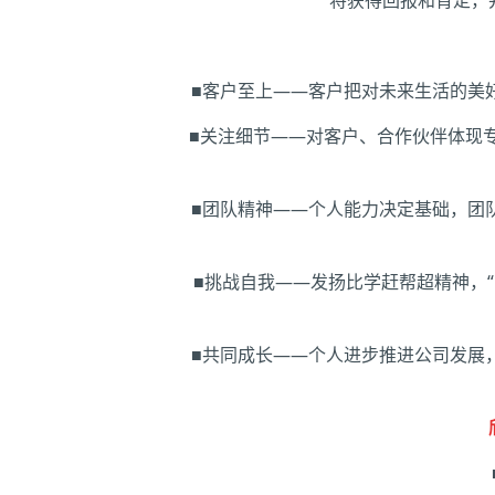
■客户至上——客户把对未来生活的美
■关注细节——对客户、合作伙伴体现
■团队精神——个人能力决定基础，团
■挑战自我——发扬比学赶帮超精神，“比
■共同成长——个人进步推进公司发展