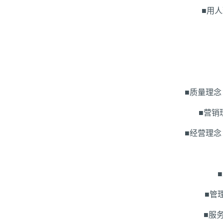
■用
■质量理
■营销
■经营理
■管
■服